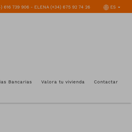
 616 739 906 - ELENA (+34) 675 92 74 26
ES
ias Bancarias
Valora tu vivienda
Contactar