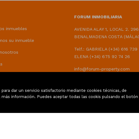
FORUM INMOBILIARIA
os inmuebles
AVENIDA ALAY 1, LOCAL 2. 296
BENALMADENA COSTA (MÁLA
mos su inmueble
Telf.: GABRIELA (+34) 616 739
nosotros
ELENA (+34) 675 92 74 26
as
info@forum-property.com
erencias Bancarias
 tu vivienda
para dar un servicio satisfactorio mediante cookies técnicas, de
 más información. Puedes aceptar todas las cookis pulsando el botón
tar
Inmuebles destacados
Mapa Web