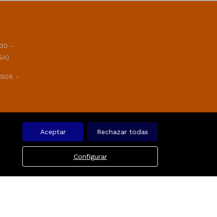
30 -
GA)
 906 -
Aceptar
Rechazar todas
Configurar
Aviso legal
Favoritos
Política de cookies