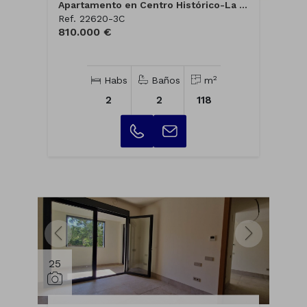
Apartamento en Centro Histórico-La Merce...
Ref. 22620-3C
810.000 €
2
Habs
Baños
m
2
2
118
25