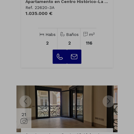
Apartamento en Centro Histórico-La Merce...
Ref. 22620-3A
1.035.000 €
2
Habs
Baños
m
2
2
116
21