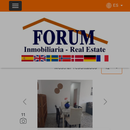
ES
INMUEBLES EN VENTA EN MÁLAGA CAPITAL
Ordenar
Filtrar
7 inmuebles en total
12
Mostrar resultados
11