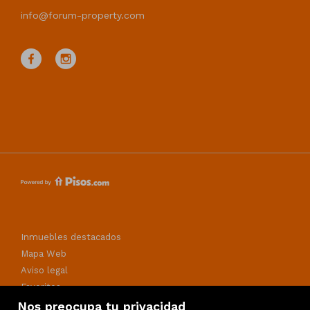
info@forum-property.com
Inmuebles destacados
Mapa Web
Aviso legal
Favoritos
Política de cookies
Nos preocupa tu privacidad