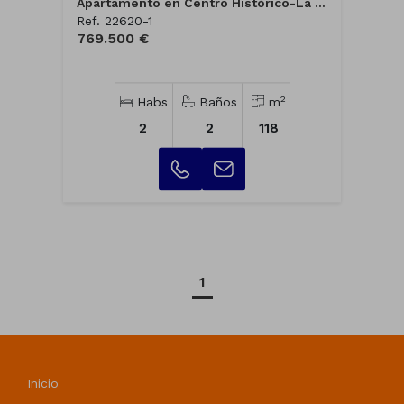
Apartamento en Centro Histórico-La Merce...
Ref. 22620-1
769.500 €
2
Habs
Baños
m
2
2
118
1
Inicio