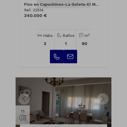
Piso en Capuchinos-La Goleta-El M...
Ref. 23514
340.000 €
2
Habs
Baños
m
3
1
90
11