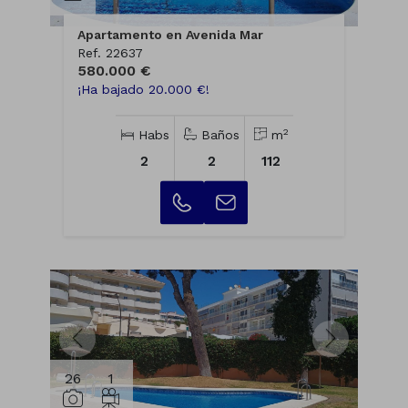
Apartamento en Avenida Mar
Ref. 22637
580.000 €
¡Ha bajado 20.000 €!
2
Habs
Baños
m
2
2
112
26
1