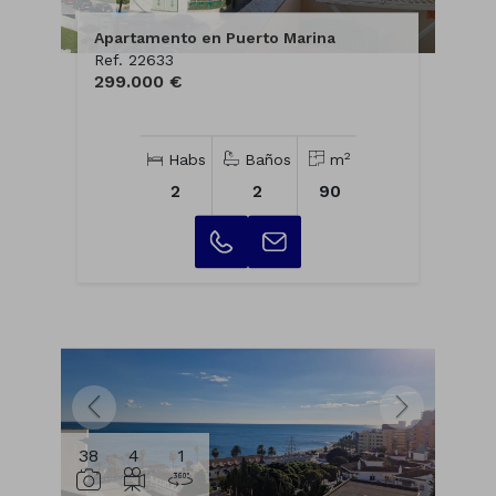
Apartamento en Puerto Marina
Ref. 22633
299.000 €
2
Habs
Baños
m
2
2
90
38
4
1