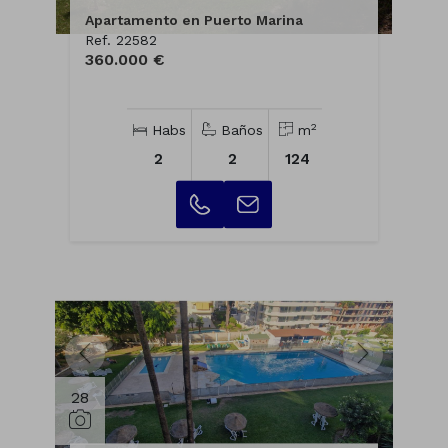
Apartamento en Puerto Marina
Ref. 22582
360.000 €
2
Habs
Baños
m
2
2
124
28