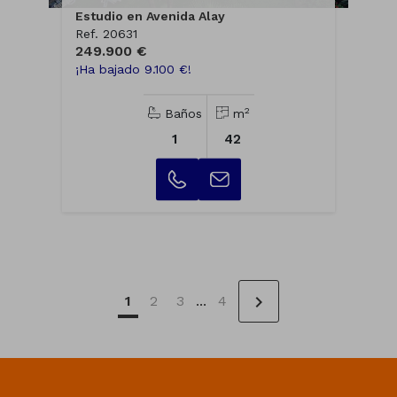
Estudio en Avenida Alay
Ref. 20631
249.900 €
¡Ha bajado 9.100 €!
2
Baños
m
1
42
chevron_right
1
2
3
...
4