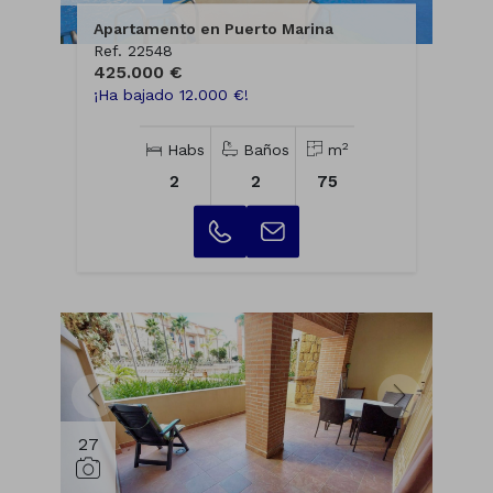
Apartamento en Puerto Marina
Ref. 22548
425.000 €
¡Ha bajado 12.000 €!
2
Habs
Baños
m
2
2
75
27