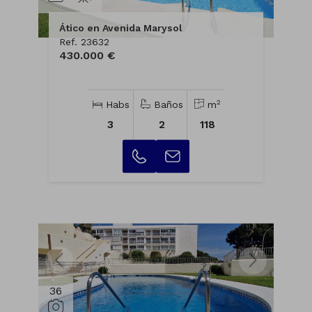
Ático en Avenida Marysol
Ref. 23632
430.000 €
2
Habs
Baños
m
3
2
118
36