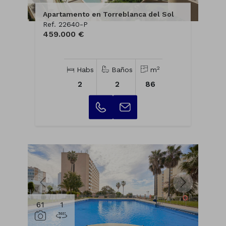
Apartamento en Torreblanca del Sol
Ref. 22640-P
459.000 €
2
Habs
Baños
m
2
2
86
61
1