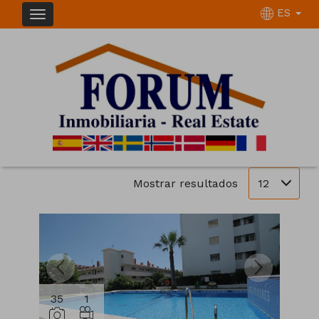
ES
INMUEBLES EN VENTA DE FORUM
INMOBILIARIA
Ordenar
Filtrar
41 inmuebles en total
12
Mostrar resultados
35
1