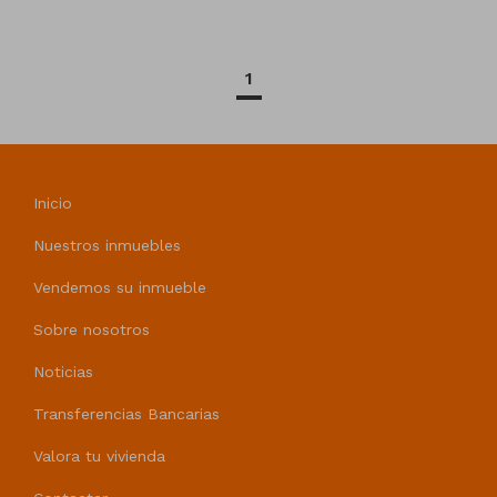
1
Inicio
Nuestros inmuebles
Vendemos su inmueble
Sobre nosotros
Noticias
Transferencias Bancarias
Valora tu vivienda