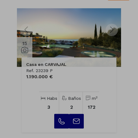
15
Casa en CARVAJAL
Ref. 23239 P
1.190.000 €
2
Habs
Baños
m
3
2
172