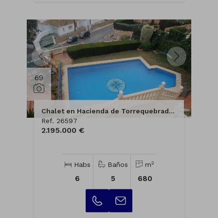
69
Chalet en Hacienda de Torrequebrada...
Ref. 26597
2.195.000 €
2
Habs
Baños
m
6
5
680