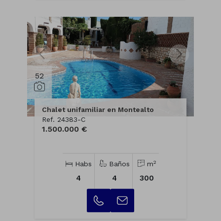
52
Chalet unifamiliar en Montealto
Ref. 24383-C
1.500.000 €
2
Habs
Baños
m
4
4
300