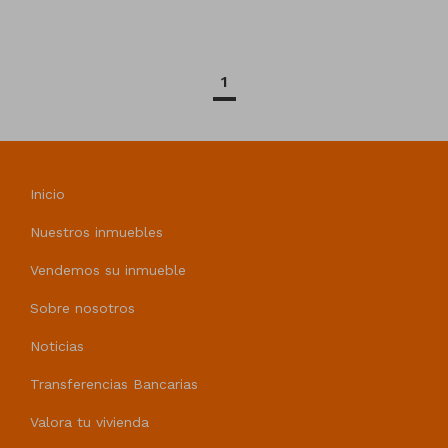
1
Inicio
Nuestros inmuebles
Vendemos su inmueble
Sobre nosotros
Noticias
Transferencias Bancarias
Valora tu vivienda