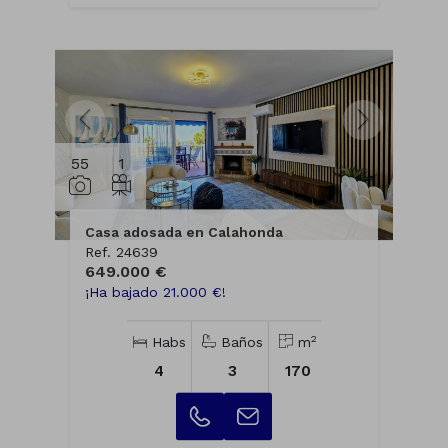
55
1
Casa adosada en Calahonda
Ref. 24639
649.000 €
¡Ha bajado 21.000 €!
2
Habs
Baños
m
4
3
170