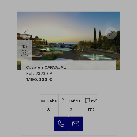
15
Casa en CARVAJAL
Ref. 23239 P
1.190.000 €
2
Habs
Baños
m
3
2
172